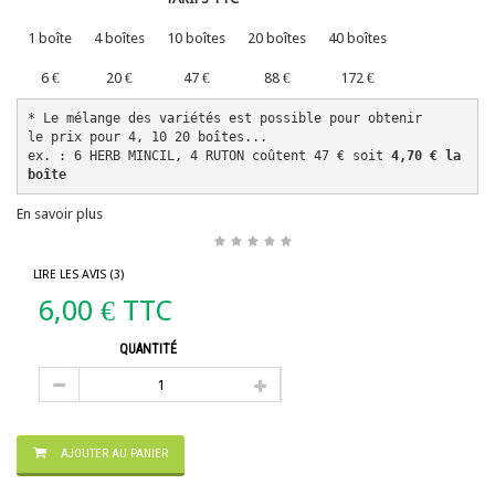
1 boîte
4 boîtes
10 boîtes
20 boîtes
40 boîtes
6 €
20 €
47 €
88 €
172 €
* Le mélange des variétés est possible pour obtenir 
le prix pour 4, 10 20 boîtes...
ex. : 6 HERB MINCIL, 4 RUTON coûtent 47 € soit 
4,70 € la 
boîte
En savoir plus
LIRE LES AVIS (
3
)
6,00 €
TTC
QUANTITÉ
AJOUTER AU PANIER