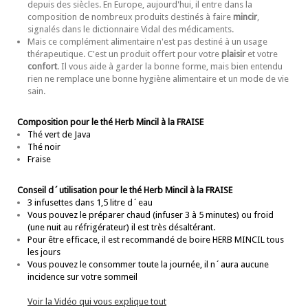
depuis des siècles. En Europe, aujourd'hui, il entre dans la
composition de nombreux produits destinés à faire
mincir
,
signalés dans le dictionnaire Vidal des médicaments.
Mais ce complément alimentaire n'est pas destiné à un usage
thérapeutique. C'est un produit offert pour votre
plaisir
et votre
confort
. Il vous aide à garder la bonne forme, mais bien entendu
rien ne remplace une bonne hygiène alimentaire et un mode de vie
sain.
Composition pour le thé Herb Mincil
à la FRAISE
Thé vert de Java
Thé noir
Fraise
Conseil d´utilisation pour le thé Herb Mincil
à la FRAISE
3 infusettes dans 1,5 litre d´eau
Vous pouvez le préparer chaud (infuser 3 à 5 minutes) ou froid
(une nuit au réfrigérateur) il est très désaltérant.
Pour être efficace, il est recommandé de boire HERB MINCIL tous
les jours
Vous pouvez le consommer toute la journée, il n´aura aucune
incidence sur votre sommeil
Voir la Vidéo qui vous explique tout