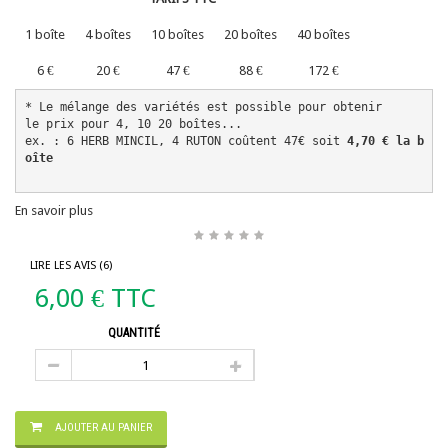
1 boîte
4 boîtes
10 boîtes
20 boîtes
40 boîtes
6 €
20 €
47 €
88 €
172 €
* Le mélange des variétés est possible pour obtenir 
le prix pour 4, 10 20 boîtes...
ex. : 6 HERB MINCIL, 4 RUTON coûtent 47€ soit 
4,70 € la b
oîte
En savoir plus
LIRE LES AVIS (
6
)
6,00 €
TTC
QUANTITÉ
AJOUTER AU PANIER