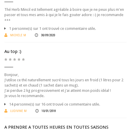
Thé Herb Mincil est tellement agréable à boire que je ne peux plus m'en
passer et tous mes amis à qui je le fais gouter adore :-) je recommande
+++
1 personne(s) sur 1 ont trouvé ce commentaire utile.
MICHELE M
30/09/2020
Au top :)
Bonjour,
J'utilise ce thé naturellement sucré tous les jours en froid (1 litres pour 2
sachets) et en chaud (1 sachet dans un mug).
J'ai perdue 2 kg progressivement et j'ai atteint mon poids idéal !
Je vous le recommande.
14 personne(s) sur 16 ont trouvé ce commentaire utile.
LUDIVINE M
10/01/2018
A PRENDRE A TOUTES HEURES EN TOUTES SAISONS