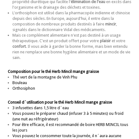
propriété diurétique qui facilite l'
élimination de l'eau
en excès dans
l'organisme et le drainage des déchets et toxines.
L'orthosiphon est utilisé dans la pharmacopée indienne et chinoise
depuis des siècles. En Europe, aujourd'hui, il entre dans la
composition de nombreux produits destinés à faire
mincir
,
signalés dans le dictionnaire Vidal des médicaments.
Mais ce complément alimentaire n'est pas destiné à un usage
thérapeutique. C'est un produit offert pour votre
plaisir
et votre
confort
. Il vous aide à garder la bonne forme, mais bien entendu
rien ne remplace une bonne hygiène alimentaire et un mode de vie
sain.
Composition pour le thé Herb Mincil mange graisse
Thé vert de la montagne de Vinh Phu
Bouleau
Orthosiphon
Conseil d´utilisation pour le thé Herb Mincil mange graisse
3 infusettes dans 1,5 litre d´eau
Vous pouvez le préparer chaud (infuser 3 à 5 minutes) ou froid
(une nuit au réfrigérateur)
Pour être efficace, il est recommandé de boire HERB MINCIL tous
les jours
Vous pouvez le consommer toute la journée, il n´aura aucune