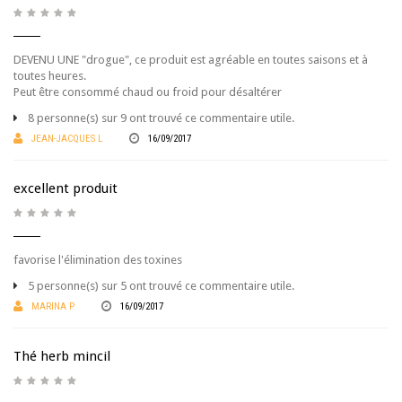
DEVENU UNE "drogue", ce produit est agréable en toutes saisons et à
toutes heures.
Peut être consommé chaud ou froid pour désaltérer
8 personne(s) sur 9 ont trouvé ce commentaire utile.
JEAN-JACQUES L
16/09/2017
excellent produit
favorise l'élimination des toxines
5 personne(s) sur 5 ont trouvé ce commentaire utile.
MARINA P
16/09/2017
Thé herb mincil