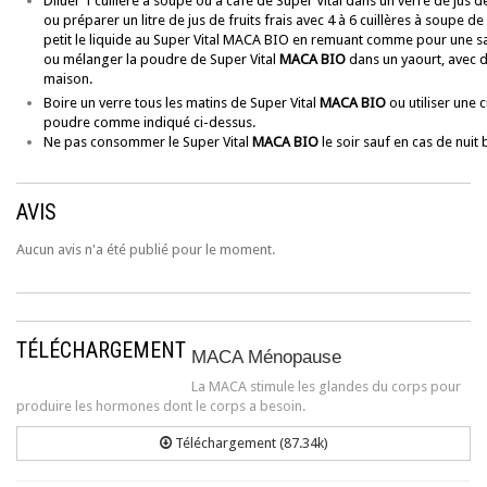
Diluer 1 cuillère à soupe ou à café de Super Vital dans un verre de jus de
ou préparer un litre de jus de fruits frais avec 4 à 6 cuillères à soupe de
petit le liquide au Super Vital
MACA BIO
en remuant comme pour une sa
ou mélanger la poudre de Super Vital
MACA BIO
dans un yaourt, avec d
maison.
Boire un verre tous les matins de Super Vital
MACA BIO
ou utiliser une c
poudre comme indiqué ci-dessus.
Ne pas consommer le Super Vital
MACA BIO
le soir sauf en cas de nuit
AVIS
Aucun avis n'a été publié pour le moment.
TÉLÉCHARGEMENT
MACA Ménopause
La MACA stimule les glandes du corps pour
produire les hormones dont le corps a besoin.
Téléchargement (87.34k)